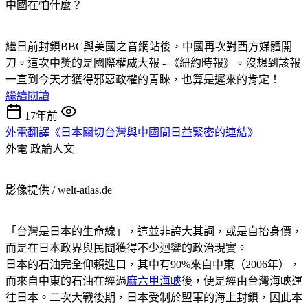
中國在怕什麼？
繼日前封鎖BBC與美國之音網站後，中國再次對西方媒體開
刀。這次中獎的是國際權威大報 - 《紐約時報》。沒想到該報
一直到今天才獲得邪惡政權的青睞，也算是遲來的肯定！
繼續閱讀
17年前
外電翻譯《日本關切台灣與中國間日益緊密的連結》
外電
政論人文
影像提供 / welt-atlas.de
「台灣是日本的生命線」，這並非誇大其詞，或是自抬身價，
而是在日本政界與民間獲得不少迴響的政治現實。
日本的石油完全仰賴進口，其中有90%來自中東（2006年），
而來自中東的石油在經過
麻六甲海峽
後，便是經由台灣海峽運
往日本。二次大戰後期，日本受制於盟軍的海上封鎖，因此本