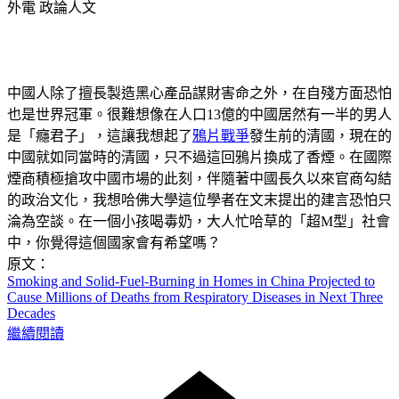
外電
政論人文
中國人除了擅長製造黑心產品謀財害命之外，在自殘方面恐怕
也是世界冠軍。很難想像在人口13億的中國居然有一半的男人
是「癮君子」，這讓我想起了
鴉片戰爭
發生前的清國，現在的
中國就如同當時的清國，只不過這回鴉片換成了香煙。在國際
煙商積極搶攻中國市場的此刻，伴隨著中國長久以來官商勾結
的政治文化，我想哈佛大學這位學者在文末提出的建言恐怕只
淪為空談。在一個小孩喝毒奶，大人忙哈草的「超M型」社會
中，你覺得這個國家會有希望嗎？
原文：
Smoking and Solid-Fuel-Burning in Homes in China Projected to
Cause Millions of Deaths from Respiratory Diseases in Next Three
Decades
繼續閱讀