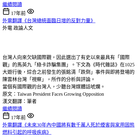
繼續閱讀
17年前
外電翻譯《台灣總統面臨日增的反對力量》
外電
政論人文
台灣人向來欠缺國際觀，因此選出了有史以來最具有「國際
觀」的馬英九「綠卡詐騙集團」。下文為《時代雜誌》在1025
大遊行後，綜合之前發生的張銘清「跌倒」事件與即將登場的
陳雲林台灣「視察」，所作的分析與評論。
當個有國際觀的台灣人，少聽台灣媒體話唬爛。
原文：Taiwan President Faces Growing Opposition
漢文翻譯：筆者
繼續閱讀
17年前
外電翻譯《未來30年內中國將有數千萬人死於煙害與家用固態
燃料引起的呼吸疾病》