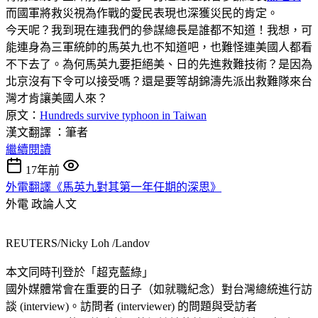
而國軍將救災視為作戰的愛民表現也深獲災民的肯定。
今天呢？我到現在連我們的參謀總長是誰都不知道！我想，可
能連身為三軍統帥的馬英九也不知道吧，也難怪連美國人都看
不下去了。為何馬英九要拒絕美、日的先進救難技術？是因為
北京沒有下令可以接受嗎？還是要等胡錦濤先派出救難隊來台
灣才肯讓美國人來？
原文：
Hundreds survive typhoon in Taiwan
漢文翻譯 ：筆者
繼續閱讀
17年前
外電翻譯《馬英九對其第一年任期的深思》
外電
政論人文
REUTERS/Nicky Loh /Landov
本文同時刊登於「超克藍綠」
國外媒體常會在重要的日子（如就職紀念）對台灣總統進行訪
談 (interview)。訪問者 (interviewer) 的問題與受訪者