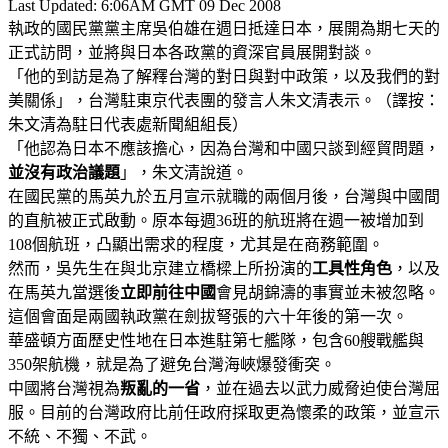
Last Updated: 6:06AM GMT 09 Dec 2008
執政的國民黨黨主席吳伯雄在週日抵達日本，展開為期七天的
正式訪問，並將與日本各政黨的資深官員展開對談。
「他的到訪是為了解釋台灣的對日與對中政策，以及我們的對
美關係」，台灣駐東京代表團的發言人朱文清表示。（譯按：
朱文清為駐日代表處新聞組組長）
「他認為日本不應該擔心，因為台灣和中國只談到經貿問題，
並沒有政治議題
」，朱文清說道。
在國民黨的馬英九於五月宣示就職的兩個月後，台灣與中國間
的直航被正式啟動。原本每週36班的航班將在週一被增加到
108個航班，凸顯出需求的程度，尤其是在商務範圍。
然而，吳先生在與北京建立橋樑上所扮演的
工具性角色
，以及
在馬英九當選後
立即前往中國
會見胡錦濤的事實並未被忽略。
這個會面是兩國執政黨在劍拔弩張的六十年後的第一次。
華盛頓方面歷史性地在日本進駐第七艦隊，包含60艘戰艦與
350架航機，就是為了避免台灣海峽爆發衝突。
中國將台灣視為
叛亂的一省
，並在過去以武力威脅迫使台灣屈
服。目前的台灣政府比前任政府採取更為懷柔的政策，並宣示
不統、不獨、不武。