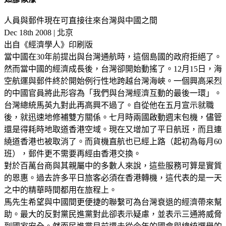
人員與郵件現在可直接往來台灣與中國之間
Dec 18th 2008 | 北京
出自《經濟學人》印刷版
當中國在30年前提出與台灣通航時，這個島國的政府拒絕了。
然而當中國的經濟成長後，台灣卻開始動搖了。12月15日，海
空航運與郵件終於開始例行性地跨越台灣海峽。一個興高采烈
的中國官員將此形容為「我們與台灣經濟互動的最後一環」。
台灣總統馬英九對此再高興不過了。自從他在五月宣示就職
後，就迅速地修補雙方關係。七月時兩國啟動週末包機，儘管
還是得耗時地取道香港空域。現在又增加了平日航班，而且連
繞道香港也被取消了。而貨機直航也已經上路（起初為每月60
班），郵件更不需要再經由香港交換。
對於百萬台商與其親屬中的多數人來說，這些服務可算是實質
的恩惠。過去許多平日旅客必須在香港轉機，這代表的是一天
之中的精華時間都用在旅程上。
馬先生希望與中國間更便捷的聯繫可為台灣衰退的經濟帶來幫
助。最大的反對黨民進黨對此卻表示疑慮，並表示三通將威脅