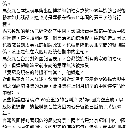
係。
馬英九在本週稍早傳出圖博精神領袖有意於2009年造訪台灣後
發表如此談話，這也將是達賴在過去11年間的第三次訪台行
程。
過去達賴的到訪已經激怒了中國，該國譴責達賴暗中破壞中國
在圖博，這個該國內部一個自治區的統治權。達賴的造訪因此
也將威脅到馬英九的招牌政策，也就是降低與北京間的緊張關
係，這更是他在六個月總統任期中的主軸。
馬英九在台北對外國記者表示，台灣歡迎所有的宗教領袖來
訪，但達賴喇嘛當前來訪的意願無法被接受。
「我認為現在的時機不恰當。」他說道。
對此馬英九並未詳述，然而他卻對記者們表示他亟欲擴大與中
國之間經濟協議的意願，此協議在上個月稍早的中國特使訪問
中簽訂。
這些協議包括橫跨160公里寬的台灣海峽的兩國海空直航，以
及恢復通郵。這些聯繫在雙方因內戰分裂後已斷絕了將近60
年。
台灣與圖博有著類似的歷史背景，兩者皆是北京認知中的中國
領土。1959年那個失敗的起義迫使達賴流亡海外，而中國則控