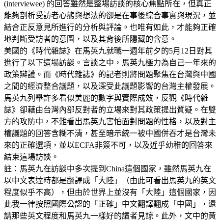
(interviewee) 的回答雖然是整場訪談的核心焦點所在，但真正
能夠剖析受訪者心態與想法的卻是在事後綜合事實與現況，並
結合正反意見所進行的分析與評論。也唯有如此，才能夠正確
地判斷受訪者的意圖，以及其背後所隱藏的含意。
美國的《時代雜誌》在馬英九就職一週年前夕的5月12日對其
進行了以下這場訪談。言談之中，馬英九極力為自己一年來的
政策辯護。而《時代雜誌》的記者則將問題聚焦在台灣與中國
之間的經濟整合議題，以及深受此議題影響的台灣主權發展。
馬英九列舉許多看似美麗的數字與實際成效，反觀《時代雜
誌》卻藉由台灣內部反對者的立場來對其政策提出質疑。在雙
方的攻防中，不難看出馬英九害怕面對問題的性格，以及對主
權議題的回答含糊不清，甚至暗示統一被中國併吞才是台灣未
來的正確選項，並以ECFA非簽不可，以及近乎幼稚的回答來
結束這場訪談。
註：馬英九在訪談中多次提到China這個國家，雖然馬英九在
以中文表達時都是翻譯成「大陸」（由此可看出馬英九的英文
程度似乎不高），但由於世界上並沒有「大陸」這個國家，因
此我一律按照國際公認的「正確」中文翻譯翻成「中國」，還
請那些英文程度和馬英九一樣好的讀者見諒。此外，文中的黃