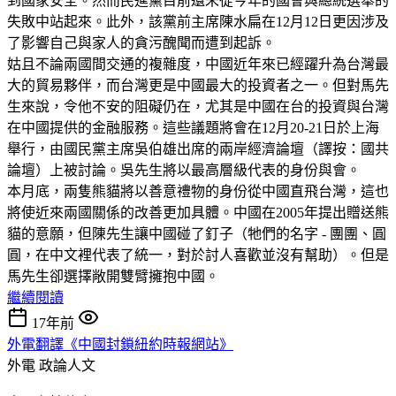
到國家安全。然而民進黨目前還未從今年的國會與總統選舉的
失敗中站起來。此外，該黨前主席陳水扁在12月12日更因涉及
了影響自己與家人的貪污醜聞而遭到起訴。
姑且不論兩國間交通的複雜度，中國近年來已經躍升為台灣最
大的貿易夥伴，而台灣更是中國最大的投資者之一。但對馬先
生來說，令他不安的阻礙仍在，尤其是中國在台的投資與台灣
在中國提供的金融服務。這些議題將會在12月20-21日於上海
舉行，由國民黨主席吳伯雄出席的兩岸經濟論壇（譯按：國共
論壇）上被討論。吳先生將以最高層級代表的身份與會。
本月底，兩隻熊貓將以善意禮物的身份從中國直飛台灣，這也
將使近來兩國關係的改善更加具體。中國在2005年提出贈送熊
貓的意願，但陳先生讓中國碰了釘子（牠們的名字 - 團團、圓
圓，在中文裡代表了統一，對於討人喜歡並沒有幫助）。但是
馬先生卻選擇敞開雙臂擁抱中國。
繼續閱讀
17年前
外電翻譯《中國封鎖紐約時報網站》
外電
政論人文