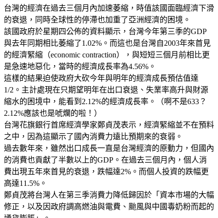
台灣的經濟在過去三個月內加速萎縮，時值該國面臨經濟下滑
的衰退，同時全球性的停滯也加重了亞洲經濟的困境。
該國政府於星期四公佈的資料顯示，台灣今年第三季的GDP
與去年同期相比萎縮了1.02%。而這也是台灣自2003年來首見
的經濟緊縮（economic contraction），與短短三個月前相比更
是急速地惡化，當時的經濟成長率為4.56%。
這樣的結果迫使政府大砍今年與明年的經濟成長預估值達
1/2。主計處現在只期望明年在出口衰退、失業率高升與財源
縮水的困境中，能看到2.12%的經濟成長率。（啊不是633？
2.12%應該也是唬爛的啦！）
台灣花旗銀行首席經濟學家鄭貞茂表示，經濟緊縮並不在預料
之中，因為這顯示了國內消費力遠比預期來的衰弱。
過去數年來，雖然出口成長一直是台灣經濟的原動力，但國內
的消費也貢獻了半數以上的GDP。在過去三個月內，個人消
費出現五年來首見的衰退，跌幅達2%。而個人投資的跌幅更
高達11.5%。
鄭貞茂將台灣人在第三季消費力降低歸因於「資本市場的大幅
修正，以及因政府調高燃油與電費、颱風與中國毒奶粉而起的