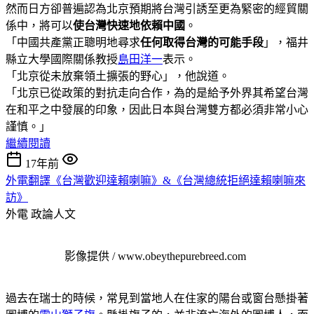
然而日方卻普遍認為北京預期將台灣引誘至更為緊密的經貿關
係中，將可以
使台灣快速地依賴中國
。
「中國共產黨正聰明地尋求
任何取得台灣的可能手段
」，福井
縣立大學國際關係教授
島田洋一
表示。
「北京從未放棄領土擴張的野心」，他說道。
「北京已從政策的對抗走向合作，為的是給予外界其希望台灣
在和平之中發展的印象，因此日本與台灣雙方都必須非常小心
謹慎。」
繼續閱讀
17年前
外電翻譯《台灣歡迎達賴喇嘛》&《台灣總統拒絕達賴喇嘛來
訪》
外電
政論人文
影像提供 / www.obeythepurebreed.com
過去在瑞士的時候，常見到當地人在住家的陽台或窗台懸掛著