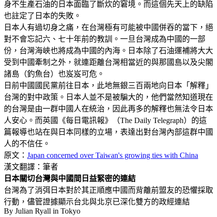
身不生產石油的日本面臨了斷炊的窘境。而這個先天上的缺陷
也註定了日本的失敗。
日本人有過切身之痛，在台灣極有可能被中國併吞的當下，絕
對不會忘記六、七十年前的教訓。一旦台灣成為中國的一部
份，台灣海峽也將成為中國的內海。日本除了石油運補將大大
受到中國牽制之外，就連距離台灣相當近的與那國島以及尖閣
諸島（釣魚台）也岌岌可危。
日前中國國民黨前往日本，此地無銀三百兩地向日本「解釋」
台灣的對中政策。日本人並不是被騙大的，他們當然知道現在
的台灣是由一群中國人在統治，因此再多的解釋也無法令日本
人安心。而英國《每日電訊報》（The Daily Telegraph）的這
篇報導也站在與日本同樣的立場，表達出對台灣內部這群中國
人的不信任。
原文：
Japan concerned over Taiwan's growing ties with China
漢文翻譯：筆者
日本關切台灣與中國間日益緊密的連結
台灣為了消弭日本對於其正順應中國而背離前盟友的恐懼採取
行動，儘管證據顯示台北與北京已深化雙方的政經連結
By Julian Ryall in Tokyo