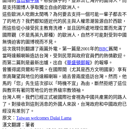
圖博的
雪山獅子旗
。懸掛旗子的，並非流亡海外的圖博人，而
是支持圖博人爭取獨立自由的歐洲人。
這些歐洲人吃飽太閒嗎？為何要去支持一個可能一輩子都去不
了的地方？我們都知道近代的民主與人權思潮皆源自於西歐，
而這些從小接受民主教育洗禮，並且因所處地理位置而充滿了
國際觀（不是馬英九那種）的歐洲人，自然不可能對受到中國
無情迫害的圖博視而不見。
這次我特別翻譯了兩篇外電，第一篇是2001年的
BBC
舊聞。
當時達賴喇嘛造訪台灣，受到民眾與政府官員們的熱情歡迎。
而第二篇則是最新出爐，出自《
華盛頓郵報
》的報導。
曾獲得諾貝爾和平獎，在國際間（尤其是西方文明國家）享有
崇高聲望與地位的達賴喇嘛，過去曾兩度造訪台灣。然而，他
馬的「您」先生這次卻以「時機不宜」為由，斷然拒絕了這位
與教宗有著同等地位的世界級宗教領袖。
台灣人啊，我們已經正式被國際社會視為中國共產黨的同路人
了。對接收到這則消息的外國人來說，台灣政府和中國政府已
經沒有差別了。
原文：
Taiwan welcomes Dalai Lama
漢文翻譯：筆者