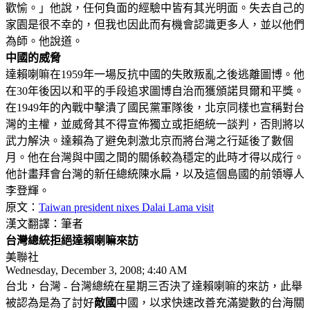
歡愉。」他說，任何負面的經驗中皆有其光明面。失去自己的
家園是很不幸的，但我也因此而有機會認識更多人，並以他們
為師。他說道。
中國的威脅
達賴喇嘛在1959年一場反抗中國的失敗叛亂之後逃離圖博。他
在30年後因以和平的手段追求圖博自治而獲頒諾貝爾和平獎。
在1949年的內戰中擊潰了國民黨軍隊後，北京同樣也宣稱對台
灣的主權，並威脅其不得宣佈獨立或拒絕統一談判，否則將以
武力解決。達賴為了避免刺激北京而將台灣之行延後了數個
月。他在台灣與中國之間的關係較為穩定的此時才得以成行。
他計畫拜會台灣的新任總統陳水扁，以及這個島國的前領導人
李登輝。
原文：
Taiwan president nixes Dalai Lama visit
漢文翻譯：筆者
台灣總統拒絕達賴喇嘛來訪
美聯社
Wednesday, December 3, 2008; 4:40 AM
台北，台灣 - 台灣總統在星期三否決了達賴喇嘛的來訪，此舉
被認為是為了討好
敵國
中國，以求快速改善充滿變數的台海關