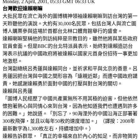
Monday, 2 April, 2001, 05:33 GMT 06:33 UK
台灣歡迎達賴喇嘛
大批民眾在流亡海外的圖博精神領袖達賴喇嘛到訪台灣的第一
天聆聽他的演說。大約有30,000名民眾，包括台灣人與流亡圖
博人購票參與這場於首都台北林口體育館舉行的盛會。
達賴喇嘛堅稱他的到訪純粹是宗教目的，雖然他將與某些政府
官員會面。但是BBC的台北特派員表示，始終對達賴造訪台
灣表示抗議的中國政府將被達賴以國家元首身份招待一事更加
地激怒。
台灣副總統呂秀蓮與達賴同台，並祈求和平與北京的善意。呂
秀蓮因把台灣與中國之間形容為「遠親近鄰」而遭中國政府譴
責，她感謝達賴勇於面對中國的打壓與對台灣的關切。
達賴與呂秀蓮
「圖博人民經歷了中國共產黨無所不用其極的迫害，但他依然
懷抱著熱心與同情心來到台灣，因為他知道我們也遭遇到許多
的困難。」她說道。「別忘了，90海浬外的中國沿海正部署著
300枚飛彈，並且以每年50枚的速度增加。」（譯按：2008年
最新數字為1,300枚左右，持續增加中。）
達賴告訴群眾，「真正的幸福來自於內心的知足，而非物質的