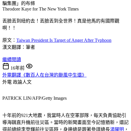
騙集團」的布條
Theodore Kaye for The New York Times
丟臉丟到紐約去！丟臉丟到全世界！真是他馬的有國際觀
啊！！
原文：
Taiwan President Is Target of Anger After Typhoon
漢文翻譯：筆者
繼續閱讀
16年前
外電翻譯《數百人在台灣的颱風中生還》
外電
政論人文
PATRICK LIN/AFP/Getty Images
十年前的921大地震，我當時人在空軍部隊，每天負責協助引
導海鷗直升機前往災區。當時的新聞畫面至今記憶猶新，還記
得前總統李登輝前往災區時，身邊總是跟著參謀總長
湯曜明
，