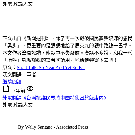
外電
政論人文
下文出自《新聞週刊》，除了再一次戳破國民黨與統媒的愚民
「奧步」，更重要的是狠狠地給了馬英九的親中路線一巴掌。
本文作者筆風詼諧，幽默中不失嚴肅。廢話不多說，和我一樣
「堵藍」統派爛媒的讀者就請用力地給他轉寄下去吧！
原文：
Strait Talk: So Near And Yet So Far
漢文翻譯：筆者
繼續閱讀
17年前
外電翻譯《台灣抗議民眾將中國特使困於飯店內》
外電
政論人文
By Wally Santana - Associated Press