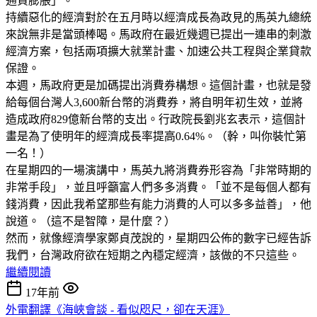
通貨膨脹」。
持續惡化的經濟對於在五月時以經濟成長為政見的馬英九總統
來說無非是當頭棒喝。馬政府在最近幾週已提出一連串的刺激
經濟方案，包括兩項擴大就業計畫、加速公共工程與企業貸款
保證。
本週，馬政府更是加碼提出消費券構想。這個計畫，也就是發
給每個台灣人3,600新台幣的消費券，將自明年初生效，並將
造成政府829億新台幣的支出。行政院長劉兆玄表示，這個計
畫是為了使明年的經濟成長率提高0.64%。（幹，叫你裝忙第
一名！）
在星期四的一場演講中，馬英九將消費券形容為「非常時期的
非常手段」，並且呼籲富人們多多消費。「並不是每個人都有
錢消費，因此我希望那些有能力消費的人可以多多益善」，他
說道。
（這不是智障，是什麼？）
然而，就像經濟學家鄭貞茂說的，星期四公佈的數字已經告訴
我們，台灣政府欲在短期之內穩定經濟，該做的不只這些。
繼續閱讀
17年前
外電翻譯《海峽會談 - 看似咫尺，卻在天涯》