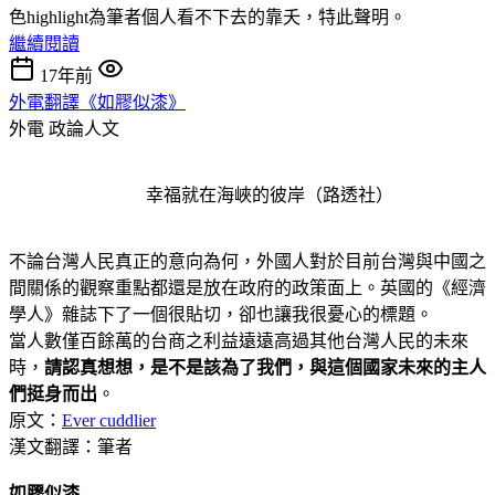
色highlight為筆者個人看不下去的靠夭，特此聲明。
繼續閱讀
17年前
外電翻譯《如膠似漆》
外電
政論人文
幸福就在海峽的彼岸（路透社）
不論台灣人民真正的意向為何，外國人對於目前台灣與中國之
間關係的觀察重點都還是放在政府的政策面上。英國的《經濟
學人》雜誌下了一個很貼切，卻也讓我很憂心的標題。
當人數僅百餘萬的台商之利益遠遠高過其他台灣人民的未來
時，
請認真想想，是不是該為了我們，與這個國家未來的主人
們挺身而出
。
原文：
Ever cuddlier
漢文翻譯：筆者
如膠似漆