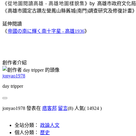
《從地圖閱讀高雄 - 高雄地圖樣貌集
》by 高雄市政府文化局
《
高雄市國定古蹟左營鳳山縣舊城(南門)調查研究及修復計畫
延伸閱讀
《
帝國の南に輝く南十字星 - 高雄1936
》
創作者介紹
jonyao1978
day tripper
jonyao1978 發表在
痞客邦
留言
(8)
人氣(
14924
)
全站分類：
政論人文
個人分類：
歷史