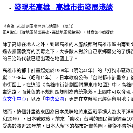
發現老高雄 - 高雄市街發展淺談
《
高雄市街計劃圖附屏東市地圖》（局部）
圖片取自
《
從地圖閱讀高雄 - 高雄地圖樣貌集》，林育如小姐提供
除了高雄在地人之外，到過高雄的人應該都對高雄市區由南到
過去黨國教育的荼毒之下，大多數人對於自己家鄉歷史的了解卻
的日治時代就已經出現在地圖上了。
高雄市的都市計畫起始於1908年（明治41年）的「打狗市區
獻。1936年（昭和11年），日本政府公佈「台灣都市計畫令
市街圖上。在這張
《
高雄市街計劃圖附屏東市地圖
》
中，高雄
畫道路，而黃色的不規則區塊則為傳統聚落。上圖中可以發現
立文化中心
」以及「
中央公園
」更是在當時就已經保留用地；
然而，這個計畫後來因為日本愚昧地將東亞戰爭擴大為太平洋
和20年），日本戰敗後，前來「劫收」台灣的國民黨卻遲至10
受惠於將近20年前，日本人留下的都市計畫藍圖，卻從不告