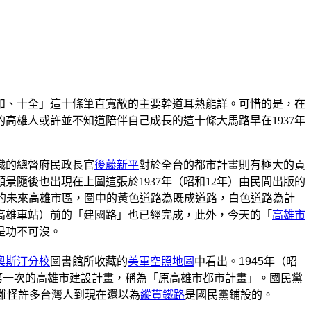
如、十全」這十條筆直寬敞的主要幹道耳熟能詳。可惜的是，在
高雄人或許並不知道陪伴自己成長的這十條大馬路早在1937年
離職的總督府民政長官
後藤新平
對於全台的都市計畫則有極大的貢
景隨後也出現在上圖這張於1937年（昭和12年）由民間出版的
的未來高雄市區，圖中的黃色道路為既成道路，白色道路為計
高雄車站）前的「建國路」也已經完成，此外，今天的「
高雄市
是功不可沒。
奧斯汀分校
圖書館所收藏的
美軍空照地圖
中看出。1945年（昭
後第一次的高雄市建設計畫，稱為「原高雄市都市計畫」。國民黨
難怪許多台灣人到現在還以為
縱貫鐵路
是國民黨鋪設的。