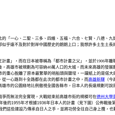
北的「一心、二聖、三多、四維、五福、六合、七賢、八德、九
似乎遠不及對於對岸中國歷史的朗朗上口；我想許多土生土長的
改正計畫」，而在日本被尊稱為「都市計畫之父」，並於1906年
」後，高雄市被規劃為可容納40萬人口的大城，而未來高雄的發展願
市的重心脫離了原本最繁華的哨船頭與鹽埕，一躍紙上的是偌大
，從一心路到十全路都在此次的都市計畫之中，而
高雄新驛
（今
高雄市的公園綠地比例傲視全國各縣市，日本人的長遠規劃可說
戰爭而無法完全實現，大戰結束前高雄市街的規模可在
德州大學
年後的1955年才根據1936年日本人的計畫（見下圖）公佈戰
訴我們這些建設乃傳承自日人之手，並將功勞全往自己身上攬，也