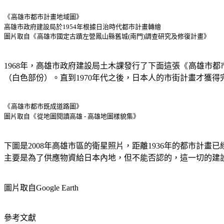
《
高雄市都市計畫地域圖》
高雄市政府建設局於1954年根據日治時代都市計畫轉繪
圖片
取自
《
高雄市國定古蹟左營鳳山縣舊城(南門)調查研究及修復計畫
》
1968年，高雄市政府建設局土木課發行了下面這張
《
高雄市都
（白色部份）。直到1970年代之後，日本人的市街計畫才獲
《
高雄市都市既成道路圖》
圖片取自
《
從地圖閱讀高雄 - 高雄地圖樣貌集》
下圖是2008年高雄市區的衛星照片，距離1936年的都市計
主要是為了供應物資給日本內地，但不能否認的，這一切的建
圖片取自Google Earth
參考文獻