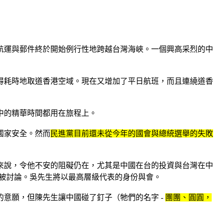
空航運與郵件終於開始例行性地跨越台灣海峽。一個興高采烈的中
得耗時地取道香港空域。現在又增加了平日航班，而且連繞道香
中的精華時間都用在旅程上。
國家安全。然而
民進黨目前還未從今年的國會與總統選舉的失敗
來說，令他不安的阻礙仍在，尤其是中國在台的投資與台灣在中
上被討論。吳先生將以最高層級代表的身份與會。
的意願，但陳先生讓中國碰了釘子（牠們的名字 -
團團、圓圓，