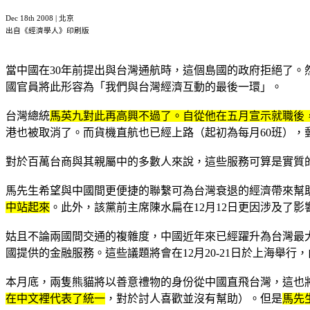
Dec 18th 2008 | 北京
出自《經濟學人》印刷版
當中國在30年前提出與台灣通航時，這個島國的政府拒絕了。
國官員將此形容為「我們與台灣經濟互動的最後一環」。
台灣總統
馬英九對此再高興不過了。自從他在五月宣示就職後
港也被取消了。而貨機直航也已經上路（起初為每月60班），
對於百萬台商與其親屬中的多數人來說，這些服務可算是實質
馬先生希望與中國間更便捷的聯繫可為台灣衰退的經濟帶來幫
中站起來
。此外，該黨前主席陳水扁在12月12日更因涉及了
姑且不論兩國間交通的複雜度，中國近年來已經躍升為台灣最
國提供的金融服務。這些議題將會在12月20-21日於上海
本月底，兩隻熊貓將以善意禮物的身份從中國直飛台灣，這也將
在中文裡代表了統一
，對於討人喜歡並沒有幫助）。但是
馬先