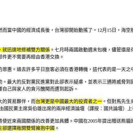
然而當中國的經濟成長後，台灣卻開始動搖了。12月15日，海
，就迅速地修補雙方關係
。七月時兩國啟動週末包機，儘管還是
郵件更不需要再經由香港交換。
的恩惠。過去許多平日旅客必須在香港轉機，這代表的是一天之
助。最大的反對黨民進黨對此卻表示疑慮，並表示三通將威脅到
影響自己與家人的貪污醜聞而遭到起訴。
大的貿易夥伴，而
台灣更是中國最大的投資者之一
。但對馬先生
舉行，由國民黨主席吳伯雄出席的兩岸經濟論壇（譯按：國共論壇）
使近來兩國關係的改善更加具體。中國在2005年提出贈送熊貓
生卻選擇敞開雙臂擁抱中國
。