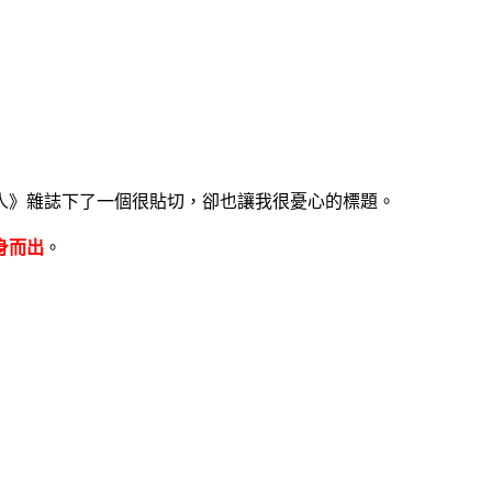
人
》雜誌下了一個很貼切，卻也讓我很憂心的標題。
身而出
。