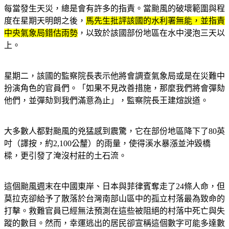
每當發生天災，總是會有許多的指責。當颱風的破壞範圍與程
度在星期天明朗之後，
馬先生批評該國的水利署無能，並指責
中央氣象局錯估雨勢
，以致於該國部份地區在水中浸泡三天以
上。
星期二，該國的監察院長表示他將會調查氣象局或是在災難中
扮演角色的官員們。「如果不見改善措施，那麼我們將會彈劾
他們，並彈劾到我們滿意為止」，監察院長王建煊說道。
大多數人都對颱風的兇猛感到震驚，它在部份地區降下了80英
吋（譯按，約2,100公釐）的雨量，使得溪水暴漲並沖毀橋
樑，更引發了淹沒村莊的土石流。
這個颱風週末在中國東岸、日本與菲律賓奪走了24條人命，但
莫拉克卻給予了散落於台灣南部山區中的孤立村落最為致命的
打擊。救難官員已經無法預測在這些被阻絕的村落中死亡與失
蹤的數目。然而，幸運逃出的居民卻宣稱這個數字可能多達數