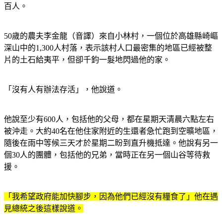
百人。
50歲的農夫李金龍（音譯）來自小林村，一個位於高雄縣崎嶇
深山中的1,300人村落，表示該村人口最密集的地區已經被整
片的土石給夷平，但卻千鈞一髮地閃過他的家。
「沒有人有辦法存活」，他說道。
他說至少有600人，包括他的父母，都在星期天清晨六點左右
被沖走。大約40名在他住家附近的生還者急忙跑到空曠地區，
隨後在雨中等候三天才於星期二盼到直升機抵達。他說有另一
個30人的團體，包括他的兄弟，當時正在另一個山谷等待救
援。
「我希望政府能加快腳步，因為他們已經沒有糧食了」他在遇
見總統之後這樣說道。