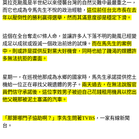
莫拉克颱風是半世紀以來侵襲台灣的自然災難中最嚴重之一，
而它也成為令馬先生不悅的政治經驗，
這位前任台北市長在去
年以壓倒性的勝利贏得選舉，然而其滿意度卻是穩定下滑。
這個在全台奪走67條人命，並讓許多人下落不明的颱風已經變
成足以成就或毀滅一個政治前途的試煉。
而在馬先生的案例
中，則或許是提供反對黨大好機會，同時也給了饑渴的媒體許
多無法抗拒的畫面。
星期一，在巡視他那成為水鄉的國家時，馬先生承諾提供挖土
機給一位正在尋找父親遺體的男子。
兩天過去，在無法說服官
員們信守承諾後，這位李姓男子被迫自己花錢租用機具以挖出
他父親那被泥土塞滿的汽車。
「那算哪門子協助啊？」李先生問著TVBS
，一家有線新聞
台。