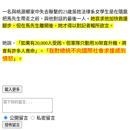
一名與桃源鄉家中失去聯繫的23歲吳姓法律系女學生是在隨扈
把馬先生帶走之前，與他對話的最後一人。
她哀求他加快救援
腳步，但在馬先生離開後，她才得以對記者暢所欲言。
她說，
「如果有20,000人受困，但軍隊只動用30架直升機，將
我對總統不向國際社會求援感到
會有許多人喪命」。「
憤怒
」。
載入更多
公開留言
私密留言
發佈留言