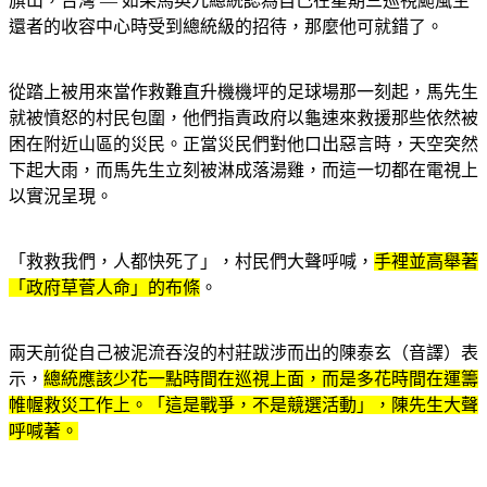
旗山，台灣 — 如果馬英九總統認為自己在星期三巡視颱風生
還者的收容中心時受到總統級的招待，那麼他可就錯了。
從踏上被用來當作救難直升機機坪的足球場那一刻起，馬先生
就被憤怒的村民包圍，他們指責政府以龜速來救援那些依然被
困在附近山區的災民。正當災民們對他口出惡言時，天空突然
下起大雨，而馬先生立刻被淋成落湯雞，而這一切都在電視上
以實況呈現。
「救救我們，人都快死了」，村民們大聲呼喊，
手裡並高舉著
「政府草菅人命」的布條
。
兩天前從自己被泥流吞沒的村莊跋涉而出的陳泰玄（音譯）表
示，
總統應該少花一點時間在巡視上面，而是多花時間在運籌
帷幄救災工作上。「這是戰爭，不是競選活動」，陳先生大聲
呼喊著。