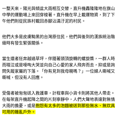
一整天來，陽光與傾盆大雨相互交替，直升機轟隆隆地在旗山
中學的運動場上來回穿梭著。直升機在早上載運物資，到了下
午他們則從民族村載回赤腳沾滿汙泥的村民。
他們大多是皮膚黝黑的台灣原住民，他們與後到的漢族統治階
級時有發生緊張關係。
當生還者狂奔越過草坪，伴隨著頭頂旋轉的螺旋槳，一群人時
而啜泣或是嚎啕大哭並向自己心愛的家人飛奔而去，抑或是詢
問失蹤家屬的下落。「你有見到我母親嗎？」一位婦人嘶喊又
嘶喊，但沒有人回應。
受傷者被匆匆送入救護車，計程車與小貨卡則將其他人帶走。
在每架直升機起降之間的片刻寧靜中，人們大聲地表達對無情
大雨的擔憂，或是
抱怨有太多的泡麵被送到那些無水、無炊具
可用的雜亂戶外。